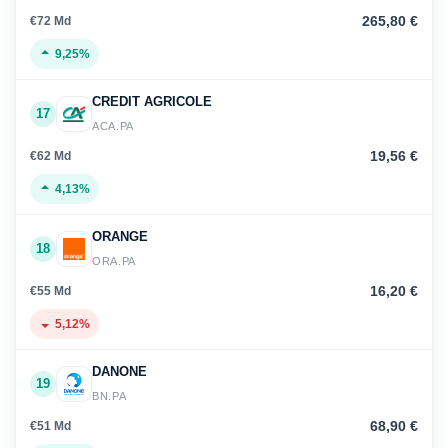
265,80 €
€72 Md
9,25%
CREDIT AGRICOLE
17
ACA.PA
19,56 €
€62 Md
4,13%
ORANGE
18
ORA.PA
16,20 €
€55 Md
5,12%
DANONE
19
BN.PA
68,90 €
€51 Md