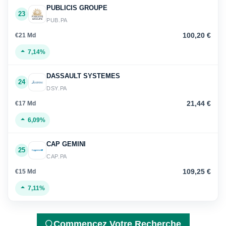
PUBLICIS GROUPE
23
PUB.PA
100,20 €
€21 Md
7,14%
DASSAULT SYSTEMES
24
DSY.PA
21,44 €
€17 Md
6,09%
CAP GEMINI
25
CAP.PA
109,25 €
€15 Md
7,11%
Commencez Votre Recherche