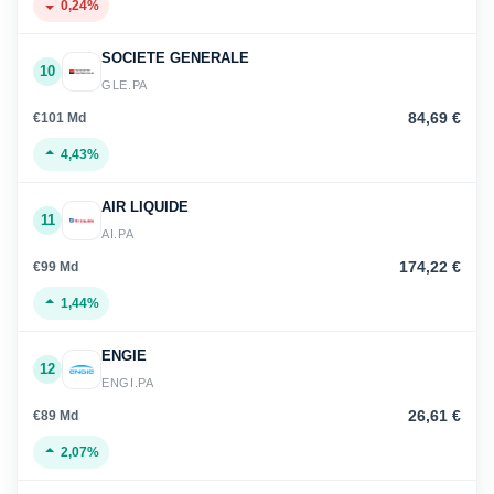
0,24%
SOCIETE GENERALE
10
GLE.PA
84,69 €
€101 Md
4,43%
AIR LIQUIDE
11
AI.PA
174,22 €
€99 Md
1,44%
ENGIE
12
ENGI.PA
26,61 €
€89 Md
2,07%