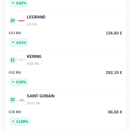
0,82%
LEGRAND
20
LR.PA
136,60 €
€43 Md
4,51%
KERING
21
KER.PA
292,10 €
€42 Md
0,50%
SAINT GOBAIN
22
SGO.PA
86,68 €
€38 Md
13,99%