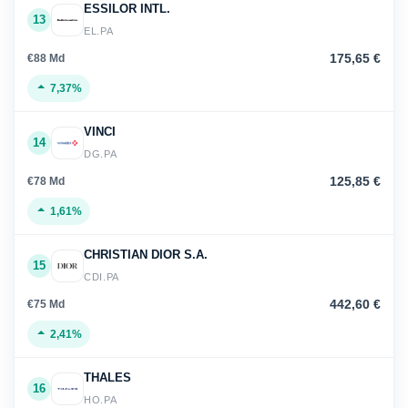
ESSILOR INTL.
13
EL.PA
175,65 €
€88 Md
7,37%
VINCI
14
DG.PA
125,85 €
€78 Md
1,61%
CHRISTIAN DIOR S.A.
15
CDI.PA
442,60 €
€75 Md
2,41%
THALES
16
HO.PA