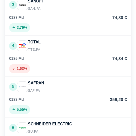
SANOFI
3
SAN.PA
74,80 €
€187 Md
2,79%
TOTAL
4
TTE.PA
74,34 €
€185 Md
1,63%
SAFRAN
5
SAF.PA
359,20 €
€183 Md
5,55%
SCHNEIDER ELECTRIC
6
SU.PA