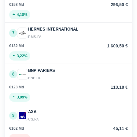
296,50 €
€158 Md
4,18%
HERMES INTERNATIONAL
7
RMS.PA
1 600,50 €
€132 Md
3,22%
BNP PARIBAS
8
BNP.PA
113,18 €
€123 Md
3,99%
AXA
9
CS.PA
45,11 €
€102 Md